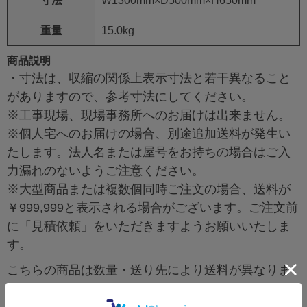
寸法
W1300mm×D500mm×H650mm
重量
15.0kg
商品説明
・寸法は、収縮の関係上表示寸法と若干異なること
がありますので、参考寸法にしてください。
※工事現場、現場事務所へのお届けは出来ません。
※個人宅へのお届けの場合、別途追加送料が発生い
たします。法人名または屋号をお持ちの場合はご入
力漏れのないようご注意ください。
※大型商品または複数個同時ご注文の場合、送料が
￥999,999と表示される場合がございます。ご注文前
に「見積依頼」をいただきますようお願いいたしま
す。
こちらの商品は数量・送り先により送料が異なりま
す。