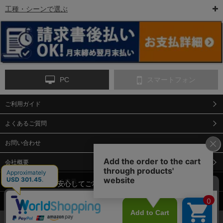
工種・シーンで選ぶ
6-矢印板/LED矢印板
7-クッションドラム
8-バリケード・フェ
ンス
PC
スマートフォン
ご利用ガイド
9-点字マット・タイ
10-樹脂製敷板・養生
11-段差解消マット/
ヤストッパー
用ゴムマット
スロープ
よくあるご質問
お問い合わせ
会社概要
特定商取引法に基づく表示
当サイトでは、安心してご利用いただくため（なりすまし防止
等）、またサイトの利便性向上のため、クッキー(Cookie)を使用
個人情報保護方針
しています。 サイトのクッキー(Cookie)の使用に関しては、「
プ
12-安全ベスト
13-誘導灯・誘導棒・
14-ライフジャケット
合図灯・手旗
ライバシーポリシー
」をお読みください。
承諾する