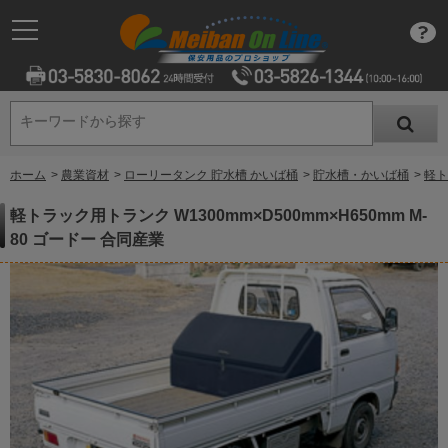
キーワードから探す
キーワードから探す
ホーム
>
農業資材
>
ローリータンク 貯水槽 かいば桶
>
貯水槽・かいば桶
>
軽ト
軽トラック用トランク W1300mm×D500mm×H650mm M-
80 ゴードー 合同産業