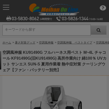
キーワードから探す
キーワードから探す
ホーム
>
暑さ対策グッズ
>
空調風神服
>
空調風神服 ベストタイプ
>
空調風神服
空調風神服 KU91490G フルハーネス用ベスト M~4L チャコ
ール KF91490G(旧KU91490G) 高所作業向け 綿100％ UVカ
ット サンエス SUN-S 夏用作業着 熱中症対策 クーリングウ
ェア【ファン・バッテリー別売】