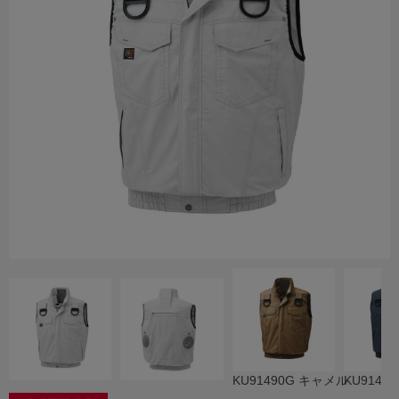
KU91490G キャメル
KU9149