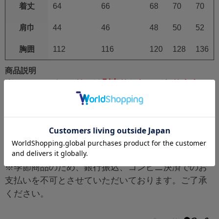
着丈
64
66
68
70
70
肩巾
44
46
48
50
52
胸囲
112
116
120
128
136
商品説明
※ファン・バッテリーは別売りとなっております。
送り先が個人宅の場合、別途送料1,500円（税込）発
生いたします。
最新の在庫反映に努めておりますが、季節商品のた
めご注文タイミングにより欠品、販売終了となる場
合がございます。予めご了承ください。
※季節商品のため、銀行振込、コンビニ決済でのお
支払いを不可とさせていただいております。ご了承
ください。