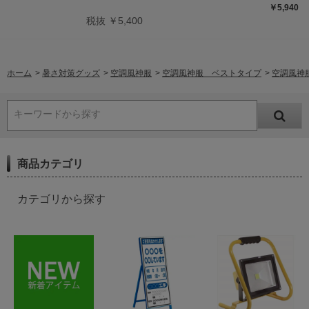
￥5,940
税抜 ￥5,400
ホーム
>
暑さ対策グッズ
>
空調風神服
>
空調風神服 ベストタイプ
>
空調風神服
キーワードから探す
商品カテゴリ
カテゴリから探す