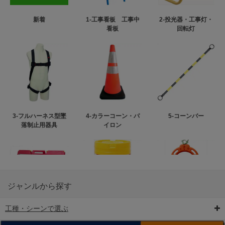
新着
1-工事看板 工事中
2-投光器・工事灯・
看板
回転灯
3-フルハーネス型墜
4-カラーコーン・パ
5-コーンバー
落制止用器具
イロン
ジャンルから探す
工種・シーンで選ぶ
6-矢印板/LED矢印板
7-クッションドラム
8-バリケード・フェ
ンス