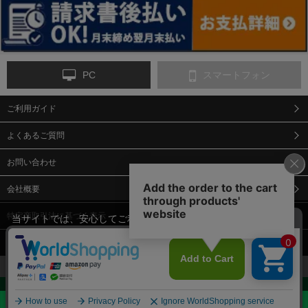
PC
スマートフォン
ご利用ガイド
9-点字マット・タイ
10-樹脂製敷板・養生
11-段差解消マット/
ヤストッパー
用ゴムマット
スロープ
よくあるご質問
お問い合わせ
会社概要
特定商取引法に基づく表示
当サイトでは、安心してご利用いただくため（なりすまし防止
等）、またサイトの利便性向上のため、クッキー(Cookie)を使用
個人情報保護方針
しています。 サイトのクッキー(Cookie)の使用に関しては、「
プ
12-安全ベスト
13-誘導灯・誘導棒・
14-ライフジャケット
合図灯・手旗
ライバシーポリシー
」をお読みください。
承諾する
お見積・ご購入へ
Copyright© 2018 Sendaimeiban All Rights Reserved.