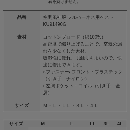
着を妨げません。
品番
空調風神服 フルハーネス用ベスト
KU91490G
素材
コットンブロード（綿100%）
高密度で織り上げることで、空気の漏
れを少なくした素材。
吸湿性に優れ、肌触りもよいので、快
適に着用できます。
○ファスナー/ フロント・プラスチック
（引き手 ナイロン）
○左胸ポケット：コイル（引き手 金
属）
サイズ
Ｍ・Ｌ・ＬＬ・３Ｌ・４Ｌ
サイズ
M
L
LL
3L
4L