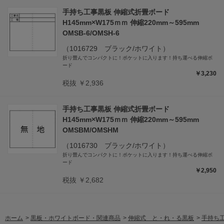
手持ち工事黒板 伸縮式折畳ボード
H145mm×W175ｍｍ 伸縮220mm～595mm
OMSB-6/OMSH-6
（1016729 ブラック/ホワイト）
折り畳んでコンパクトに！ポケットに入ります！持ち運べる伸縮ボ
ード
￥3,230
税抜 ￥2,936
手持ち工事黒板 伸縮式折畳ボード
H145mm×W175ｍｍ 伸縮220mm～595mm
OMSBM/OMSHM
（1016730 ブラック/ホワイト）
折り畳んでコンパクトに！ポケットに入ります！持ち運べる伸縮ボ
ード
￥2,950
税抜 ￥2,682
ホーム
>
黒板・ホワイトボード・関連商品
>
伸縮式 と・れ・る黒板
>
手持ち工事