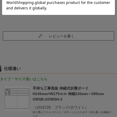
レビューはありません。
レビューを書く
仕様違い
タイプ・サイズ違いはこちら
手持ち工事黒板 伸縮式折畳ボード
H145mm×W175ｍｍ 伸縮220mm～595mm
OMSB-2/OMSH-2
（1016725 ブラック/ホワイト）
折り畳んでコンパクトに！ポケットに入ります！持ち運べる伸縮ボ
ード