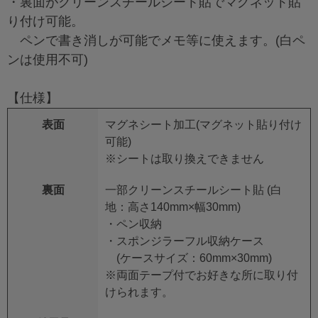
・裏面がクリーンスチールシート貼でマグネット貼
り付け可能。
ペンで書き消しが可能でメモ等に使えます。(白ペ
ンは使用不可)
【仕様】
表面
マグネシート加工(マグネット貼り付け
可能)
※シートは取り換えできません
裏面
一部クリーンスチールシート貼 (白
地：高さ140mm×幅30mm)
・ペン収納
・スポンジラーフル収納ケース
(ケースサイズ：60mm×30mm)
※両面テープ付でお好きな所に取り付
けられます。