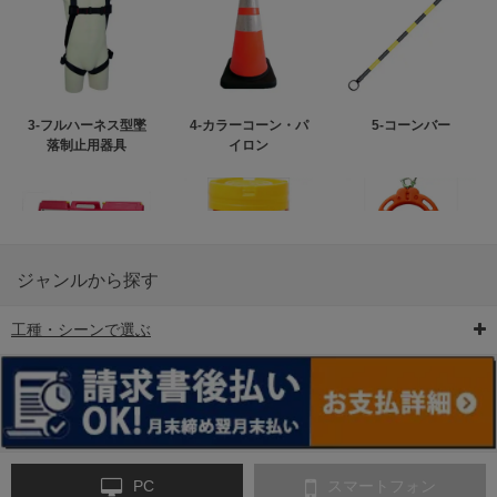
3-フルハーネス型墜
4-カラーコーン・パ
5-コーンバー
落制止用器具
イロン
ジャンルから探す
工種・シーンで選ぶ
6-矢印板/LED矢印板
7-クッションドラム
8-バリケード・フェ
ンス
PC
スマートフォン