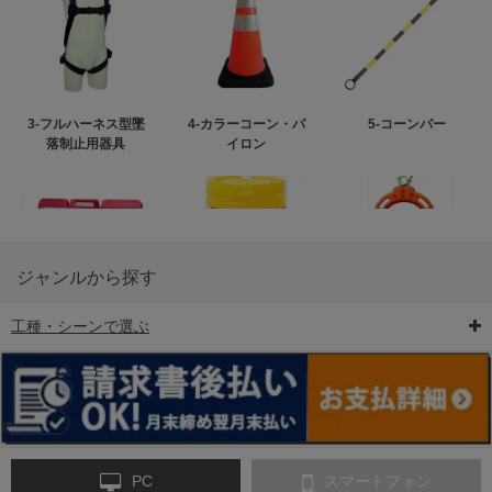
3-フルハーネス型墜
4-カラーコーン・パ
5-コーンバー
落制止用器具
イロン
ジャンルから探す
工種・シーンで選ぶ
6-矢印板/LED矢印板
7-クッションドラム
8-バリケード・フェ
ンス
PC
スマートフォン