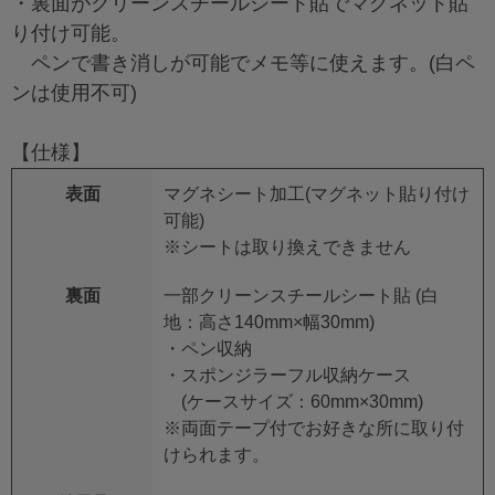
・裏面がクリーンスチールシート貼でマグネット貼
り付け可能。
ペンで書き消しが可能でメモ等に使えます。(白ペ
ンは使用不可)
【仕様】
表面
マグネシート加工(マグネット貼り付け
可能)
※シートは取り換えできません
裏面
一部クリーンスチールシート貼 (白
地：高さ140mm×幅30mm)
・ペン収納
・スポンジラーフル収納ケース
(ケースサイズ：60mm×30mm)
※両面テープ付でお好きな所に取り付
けられます。