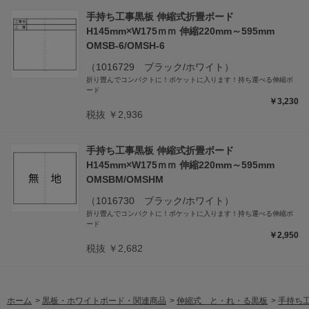
手持ち工事黒板 伸縮式折畳ボード
H145mm×W175ｍｍ 伸縮220mm～595mm
OMSB-6/OMSH-6
（1016729 ブラック/ホワイト）
折り畳んでコンパクトに！ポケットに入ります！持ち運べる伸縮ボ
ード
￥3,230
税抜 ￥2,936
手持ち工事黒板 伸縮式折畳ボード
H145mm×W175ｍｍ 伸縮220mm～595mm
OMSBM/OMSHM
（1016730 ブラック/ホワイト）
折り畳んでコンパクトに！ポケットに入ります！持ち運べる伸縮ボ
ード
￥2,950
税抜 ￥2,682
ホーム
>
黒板・ホワイトボード・関連商品
>
伸縮式 と・れ・る黒板
>
手持ち工事