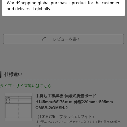
レビューはありません。
レビューを書く
仕様違い
タイプ・サイズ違いはこちら
手持ち工事黒板 伸縮式折畳ボード
H145mm×W175ｍｍ 伸縮220mm～595mm
OMSB-2/OMSH-2
（1016725 ブラック/ホワイト）
折り畳んでコンパクトに！ポケットに入ります！持ち運べる伸縮ボ
ード