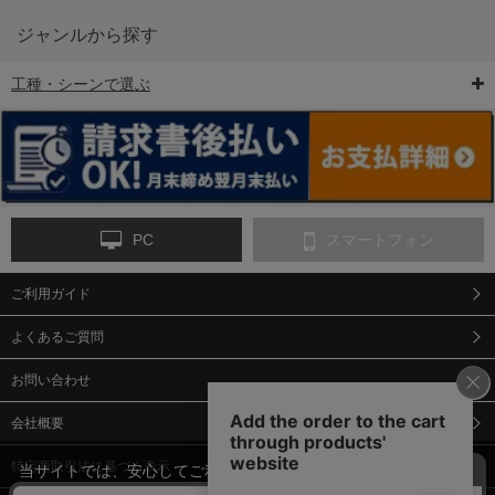
ジャンルから探す
工種・シーンで選ぶ
6-矢印板/LED矢印板
7-クッションドラム
8-バリケード・フェ
ンス
PC
スマートフォン
ご利用ガイド
9-点字マット・タイ
10-樹脂製敷板・養生
11-段差解消マット/
ヤストッパー
用ゴムマット
スロープ
よくあるご質問
お問い合わせ
会社概要
特定商取引法に基づく表示
当サイトでは、安心してご利用いただくため（なりすまし防止
等）、またサイトの利便性向上のため、クッキー(Cookie)を使用