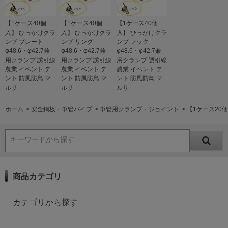
【1ケース40個
【1ケース40個
【1ケース40個
入】 ひっかけクラ
入】 ひっかけクラ
入】 ひっかけクラ
ンプ プレート
ンプ リング
ンプ フック
φ48.6・φ42.7兼
φ48.6・φ42.7兼
φ48.6・φ42.7兼
用クランプ 誘引線
用クランプ 誘引線
用クランプ 誘引線
農業 イベント テ
農業 イベント テ
農業 イベント テ
ント 防風防鳥 マ
ント 防風防鳥 マ
ント 防風防鳥 マ
ルサ
ルサ
ルサ
ホーム
>
安全鋼板・単管パイプ
>
単管用クランプ・ジョイント
>
【1ケース20個
キーワードから探す
商品カテゴリ
カテゴリから探す