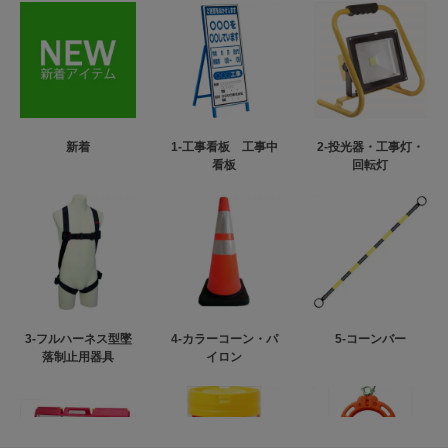
新着
1-工事看板 工事中
2-投光器・工事灯・
看板
回転灯
3-フルハーネス型墜
4-カラーコーン・パ
5-コーンバー
落制止用器具
イロン