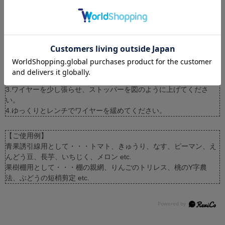
3.ワイヤーを軸の通し穴2ヶ所に通します。
4.通したワイヤーに重なるように張線器をレンチで回してくださ
い。
5.ワイヤーが張るまでレンチで巻いてください。
●ワイヤーを緩める
1.張線したワイヤーを緩める時はレンチで張線器軸をしっかり固定
します。
2.バネをストッパーからはずします。
3.ワイヤーを少し張らせ、ストッパーを図のように上げてくださ
い。
4.ゆっくりとレンチでワイヤーを緩めてください。
【ご使用例】
青果誘引線用として・・・トマト、きゅうり、なす、ピーマン、え
んどう豆、長芋、いちじく、メロン etc.
果樹棚用として・・・棚の親網、りんごのトリレス、桃のY字農
法、ぶどうの短梢剪定 etc.