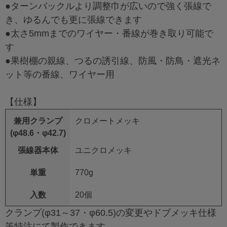
●ターンバックルより調整巾が広いので強く張線で
き、ゆるんでも更に張線できます
●太さ5mmまでのワイヤー・番線が巻き取り可能で
す
●果樹棚の親線、つるの誘引線、防風・防鳥・遮光ネ
ット等の番線、ワイヤー用
【仕様】
兼用クランプ
クロメートメッキ
(φ48.6・φ42.7)
張線器本体
ユニクロメッキ
単重
770g
入数
20個
クランプ(φ31～37・φ60.5)の変更やドブメッキ仕様
等特注にて製作できます