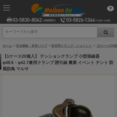
キーワードから探す
キーワードから探す
ホーム
>
安全鋼板・単管パイプ
>
単管用クランプ・ジョイント
>
【1ケース20個
【1ケース20個入】 テンションクランプ 小型張線器
φ48.6・φ42.7兼用クランプ 誘引線 農業 イベント テント 防
風防鳥 マルサ