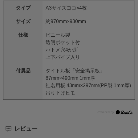
タイプ
A3サイズヨコ×4枚
サイズ
約970mm×930mm
仕様
ビニール製
透明ポケット付
ハトメ穴4か所
上下パイプ入り
付属品
タイトル板「安全掲示板」
87mm×490mm 1mm厚
社名用板 43mm×297mm(PP製 1mm厚)
吊り下げヒモ
レビュー