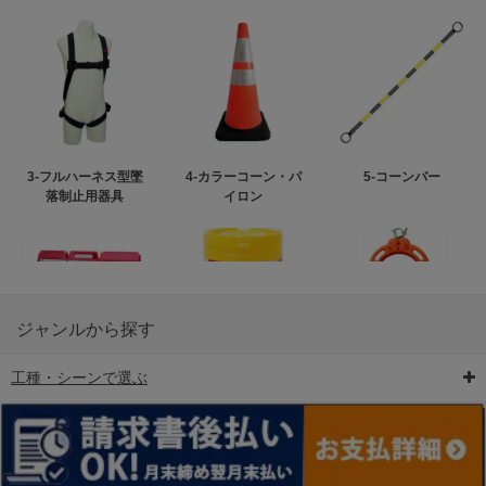
3-フルハーネス型墜
4-カラーコーン・パ
5-コーンバー
落制止用器具
イロン
ジャンルから探す
工種・シーンで選ぶ
6-矢印板/LED矢印板
7-クッションドラム
8-バリケード・フェ
ンス