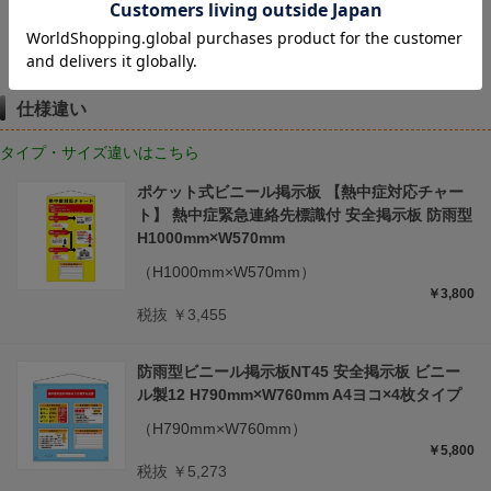
ビニール製安全掲
示板用スタンド 伸
縮式H1250～
1885mm
仕様違い
タイプ・サイズ違いはこちら
ポケット式ビニール掲示板 【熱中症対応チャー
ト】 熱中症緊急連絡先標識付 安全掲示板 防雨型
H1000mm×W570mm
（H1000mm×W570mm）
￥3,800
税抜 ￥3,455
防雨型ビニール掲示板NT45 安全掲示板 ビニー
ル製12 H790mm×W760mm A4ヨコ×4枚タイプ
（H790mm×W760mm）
￥5,800
税抜 ￥5,273