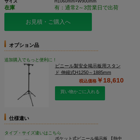
サイズ
H1060mm×W900mm
在庫
有：通常2～3営業日で出荷
お見積・ご購入へ
オプション品
追加購入でもっと便利に！
ビニール製安全掲示板用スタン
ド 伸縮式H1250～1885mm
￥18,610
買い物かごに入れる
仕様違い
タイプ・サイズ違いはこちら
ポケット式ビニール掲示板 【熱中