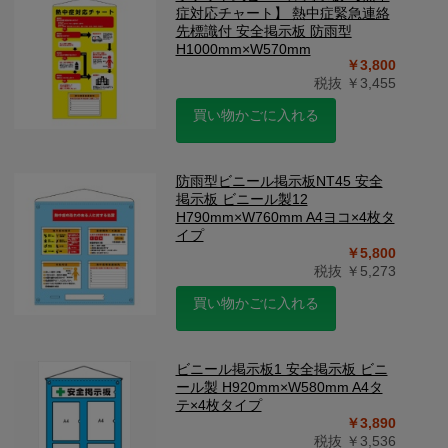
症対応チャート】 熱中症緊急連絡
先標識付 安全掲示板 防雨型
H1000mm×W570mm
￥3,800
税抜 ￥3,455
買い物かごに入れる
防雨型ビニール掲示板NT45 安全
掲示板 ビニール製12
H790mm×W760mm A4ヨコ×4枚タ
イプ
￥5,800
税抜 ￥5,273
買い物かごに入れる
ビニール掲示板1 安全掲示板 ビニ
ール製 H920mm×W580mm A4タ
テ×4枚タイプ
￥3,890
税抜 ￥3,536