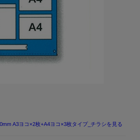
00mm A3ヨコ×2枚+A4ヨコ×3枚タイプ_チラシ