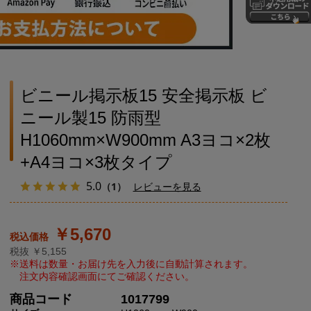
ビニール掲示板15 安全掲示板 ビ
ニール製15 防雨型
H1060mm×W900mm A3ヨコ×2枚
+A4ヨコ×3枚タイプ
5.0
（1）
レビューを見る
￥5,670
税抜 ￥5,155
商品コード
1017799