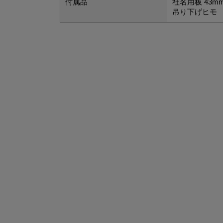
付属品
社名用板 43mm
吊り下げヒモ