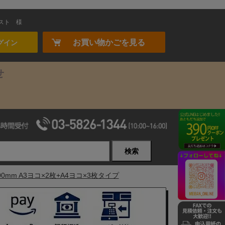
スト
様
お買い物かごを見る
グイン
せ
検索
0mm A3ヨコ×2枚+A4ヨコ×3枚タイプ