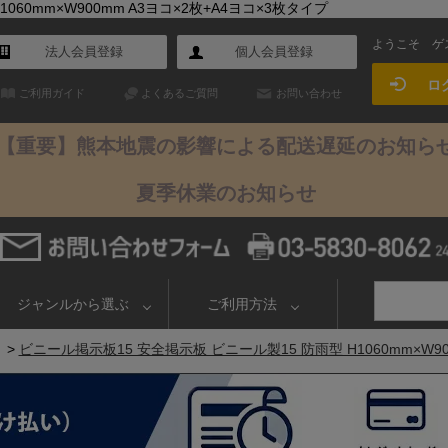
60mm×W900mm A3ヨコ×2枚+A4ヨコ×3枚タイプ
ようこそ
ゲ
法人会員登録
個人会員登録
ロ
ご利用ガイド
よくあるご質問
お問い合わせ
【重要】熊本地震の影響による配送遅延のお知ら
夏季休業のお知らせ
ジャンルから選ぶ
ご利用方法
>
ビニール掲示板15 安全掲示板 ビニール製15 防雨型 H1060mm×W90