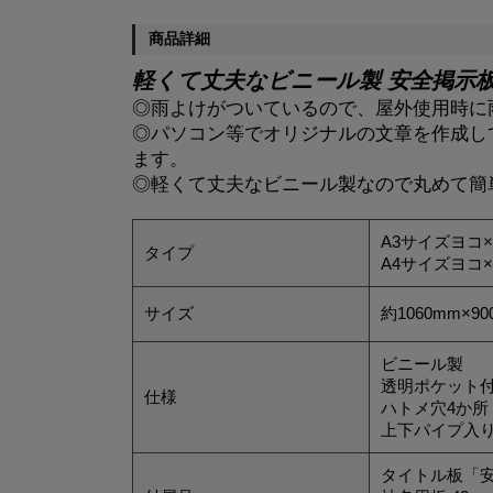
商品詳細
軽くて丈夫なビニール製 安全掲示板!
◎雨よけがついているので、屋外使用時に
◎パソコン等でオリジナルの文章を作成し
ます。
◎軽くて丈夫なビニール製なので丸めて簡
A3サイズヨコ×
タイプ
A4サイズヨコ×
サイズ
約1060mm×90
ビニール製
透明ポケット
仕様
ハトメ穴4か所
上下パイプ入
タイトル板「安全