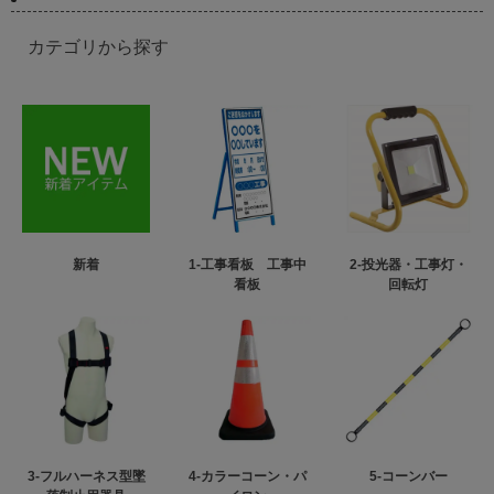
カテゴリから探す
新着
1-工事看板 工事中
2-投光器・工事灯・
看板
回転灯
3-フルハーネス型墜
4-カラーコーン・パ
5-コーンバー