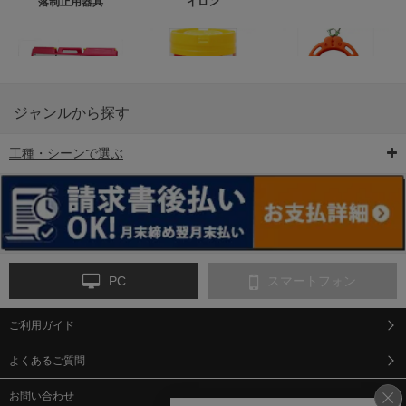
落制止用器具
イロン
ジャンルから探す
工種・シーンで選ぶ
6-矢印板/LED矢印板
7-クッションドラム
8-バリケード・フェ
ンス
PC
スマートフォン
ご利用ガイド
9-点字マット・タイ
10-樹脂製敷板・養生
11-段差解消マット/
ヤストッパー
用ゴムマット
スロープ
よくあるご質問
お問い合わせ