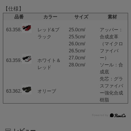
【仕様】
品番
カラー
サイズ
素材
63.358.0
レッド&ブ
25.0cm/
アッパー：
ラック
25.5cm/
合成皮革
26.0cm/
（マイクロ
26.5cm/
ファイバ
27.0cm/
ー）
63.359.0
ホワイト＆
28.0cm/
ソール：合
レッド
成底
先芯：グラ
スファイバ
63.362.0
オリーブ
ー強化合成
樹脂
レビュー