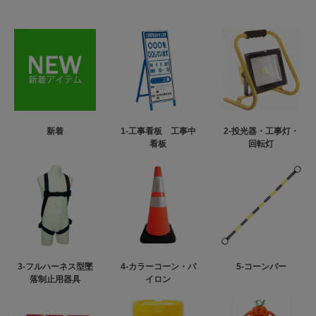
新着
1-工事看板 工事中
2-投光器・工事灯・
看板
回転灯
3-フルハーネス型墜
4-カラーコーン・パ
5-コーンバー
落制止用器具
イロン