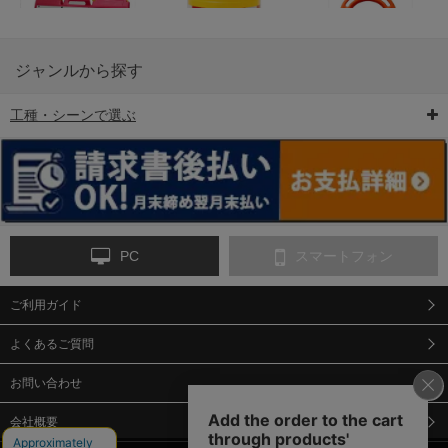
ジャンルから探す
工種・シーンで選ぶ
6-矢印板/LED矢印板
7-クッションドラム
8-バリケード・フェ
ンス
PC
スマートフォン
ご利用ガイド
9-点字マット・タイ
10-樹脂製敷板・養生
11-段差解消マット/
ヤストッパー
用ゴムマット
スロープ
よくあるご質問
お問い合わせ
会社概要