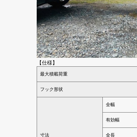
【仕様】
最大積載荷重
フック形状
全幅
有効幅
寸法
全長