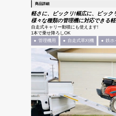
商品詳細
軽さに、ビックリ!幅広に、ビックリ
様々な種類の管理機に対応できる軽
自走式キャリー動噴にも使えます!
1本で乗せ降ろしOK
管理機用
自走式草刈機
鉄ホ