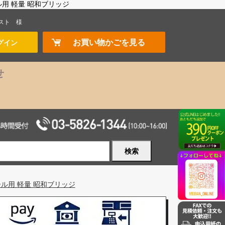
ル用 軽量 昭和ブリッジ
スト
様
お買い物かごを見る
グイン
せ
検索
ール用 軽量 昭和ブリッジ