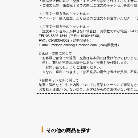
・商品発送後の返品・交換・キャンセルは受け付けておりません
・ご注文以降、発送完了までの間はご注文のキャンセルを受付致
＜ご注文手続き前のキャンセル＞
マイページ「購入履歴」より該当のご注文をお選びいただき、「
＜ご注文手続き中のキャンセル＞
「注文キャンセル」が押せない場合は、お手数ですが電話・FAX
TEL:03-5826-1344（平日：10:00~16:00）
FAX：03-5830-8062（24時間受付）
E-mail：meiban-online@s-meiban.com（24時間受付）
2.返品・交換に関して
・お客様ご都合での返品・交換は基本的には受け付けておりませ
但し、商品が不良品の場合は返品・交換を受付致します。
「お問い合わせ」よりご連絡ください。
※なお、送料につきましては不良品の場合は当社が負担。不良
3.自動キャンセルに関して
納期・送料などご注文内容についてお電話やメールにて確認をさ
お客様と連絡がつかない場合、お客様からのご返信がない場合は
その他の商品を探す