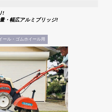
!
量・幅広アルミブリッジ!
イール・ゴムホイール用