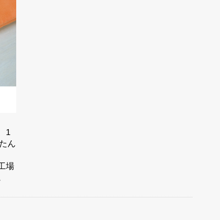
、1
たん
工場
。