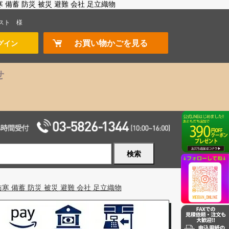
備蓄 防災 被災 避難 会社 足立織物
スト
様
お買い物かごを見る
グイン
せ
検索
 備蓄 防災 被災 避難 会社 足立織物