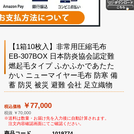
【1箱10枚入】非常用圧縮毛布
EB-307BOX 日本防炎協会認定難
燃起毛タイプ ふかふかであたた
かい ニューマイヤー毛布 防寒 備
蓄 防災 被災 避難 会社 足立織物
￥77,000
税抜 ￥70,000
商品コード
1019774