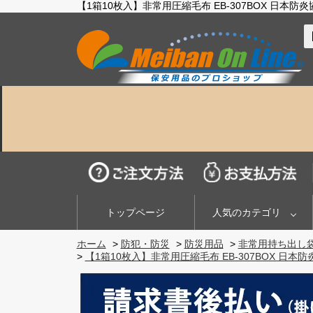
【1箱10枚入】非常用圧縮毛布 EB-307BOX 日本
トップページ
人気のカテゴリ
ホーム
>
防犯・防災
>
防災用品
>
非常用持ち出し
>
【1箱10枚入】非常用圧縮毛布 EB-307BOX 日