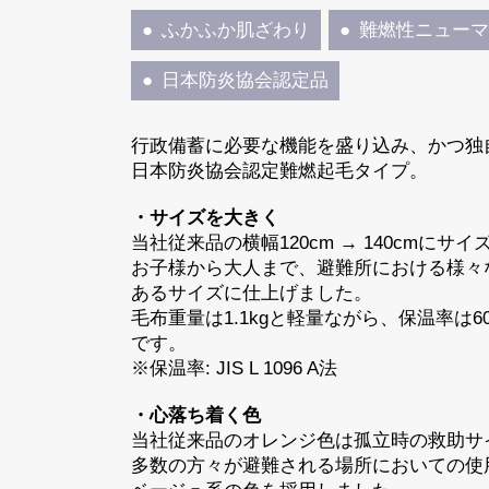
ふかふか肌ざわり
難燃性ニュー
日本防炎協会認定品
行政備蓄に必要な機能を盛り込み、かつ独
日本防炎協会認定難燃起毛タイプ。
・サイズを大きく
当社従来品の横幅120cm → 140cmにサ
お子様から大人まで、避難所における様々な使
あるサイズに仕上げました。
毛布重量は1.1kgと軽量ながら、保温率
です。
※保温率: JIS L 1096 A法
・心落ち着く色
当社従来品のオレンジ色は孤立時の救助サ
多数の方々が避難される場所においての使