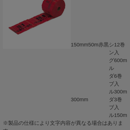
150mm
50m
赤
黒
シ
12巻
ン
入
グ
600m
ル
ダ
6巻
ブ
入
ル
300m
300mm
ダ
3巻
ブ
入
ル
150m
※製品の仕様により文字内容が異なる場合はありま