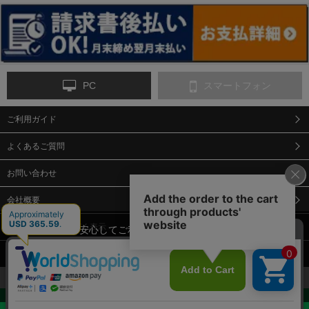
ンス
PC
スマートフォン
ご利用ガイド
9-点字マット・タイ
10-樹脂製敷板・養生
11-段差解消マット/
ヤストッパー
用ゴムマット
スロープ
よくあるご質問
お問い合わせ
会社概要
特定商取引法に基づく表示
当サイトでは、安心してご利用いただくため（なりすまし防止
等）、またサイトの利便性向上のため、クッキー(Cookie)を使用
個人情報保護方針
しています。 サイトのクッキー(Cookie)の使用に関しては、「
プ
12-安全ベスト
13-誘導灯・誘導棒・
14-ライフジャケット
合図灯・手旗
ライバシーポリシー
」をお読みください。
承諾する
お見積・ご購入へ