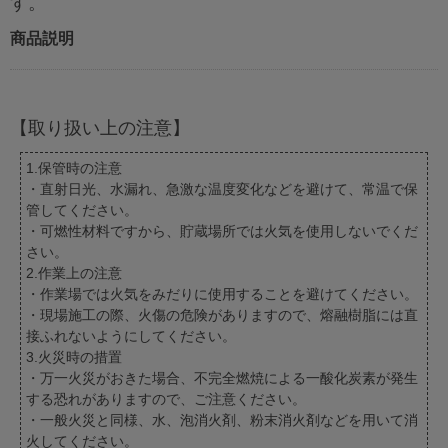
す。
商品説明
【取り扱い上の注意】
1.保管時の注意
・直射日光、水漏れ、急激な温度変化などを避けて、常温で保
管してください。
・可燃性材料ですから、貯蔵場所では火気を使用しないでくだ
さい。
2.作業上の注意
・作業場では火気をみだりに使用することを避けてください。
・現場施工の際、火傷の危険がありますので、熔融樹脂には直
接ふれないようにしてください。
3.火災時の措置
・万一火災がおきた場合、不完全燃焼による一酸化炭素が発生
する恐れがありますので、ご注意ください。
・一般火災と同様、水、泡消火剤、粉末消火剤などを用いて消
火してください。