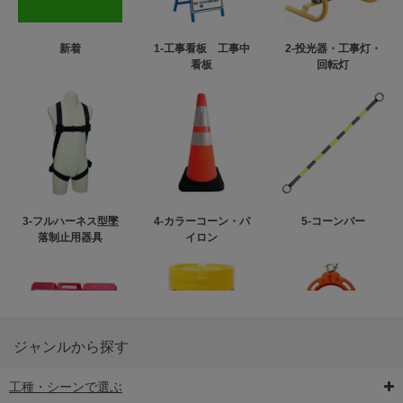
新着
1-工事看板 工事中
2-投光器・工事灯・
看板
回転灯
3-フルハーネス型墜
4-カラーコーン・パ
5-コーンバー
落制止用器具
イロン
ジャンルから探す
工種・シーンで選ぶ
6-矢印板/LED矢印板
7-クッションドラム
8-バリケード・フェ