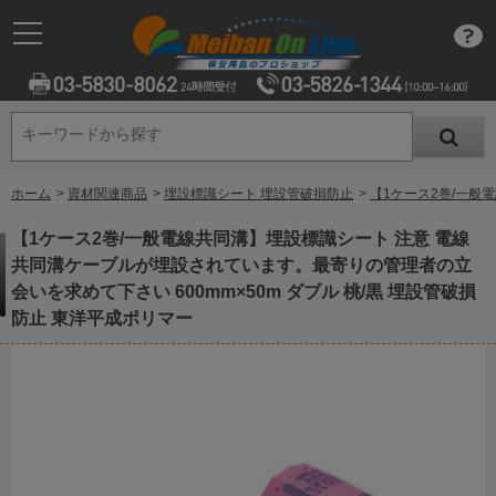
キーワードから探す
キーワードから探す
ホーム
>
資材関連商品
>
埋設標識シート 埋設管破損防止
>
【1ケース2巻/一般
【1ケース2巻/一般電線共同溝】埋設標識シート 注意 電線
共同溝ケーブルが埋設されています。最寄りの管理者の立
会いを求めて下さい 600mm×50m ダブル 桃/黒 埋設管破損
防止 東洋平成ポリマー