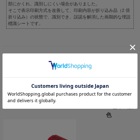
部にかくれ、識別しにくい場合がありました。
そこで表示印刷方式を改善して、印刷内容が折り込み品（2 倍
折り込み）の状態で、識別でき、誤認を解消した画期的な埋設
標識シートです。
【仕様】
・通信用 危険注意 この下に重要通信ケーブル線あ
り。
通信用
幅
長
ク
文
折
ケー
さ
ロ
字
込
ス入
ス
色
率
数
色