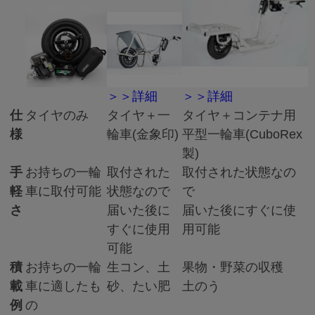
＞＞詳細
＞＞詳細
仕
タイヤのみ
タイヤ＋一
タイヤ＋コンテナ用
様
輪車(金象印)
平型一輪車(CuboRex
製)
手
お持ちの一輪
取付された
取付された状態なの
軽
車に取付可能
状態なので
で
さ
届いた後に
届いた後にすぐに使
すぐに使用
用可能
可能
積
お持ちの一輪
生コン、土
果物・野菜の収穫
載
車に適したも
砂、たい肥
土のう
例
の