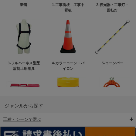
新着
1-工事看板 工事中
2-投光器・工事灯・
看板
回転灯
3-フルハーネス型墜
4-カラーコーン・パ
5-コーンバー
落制止用器具
イロン
ジャンルから探す
工種・シーンで選ぶ
6-矢印板/LED矢印板
7-クッションドラム
8-バリケード・フェ
ンス