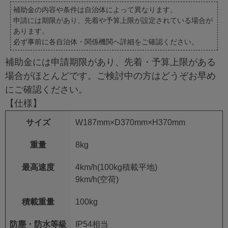
補助金の内容や条件は自治体によって異なります。
申請には期限があり、先着や予算上限が設定されている場合が
あります。
必ず事前に各自治体・関係機関へ詳細をご確認ください。
補助金には申請期限があり、先着・予算上限がある
場合がほとんどです。ご検討中の方はどうぞお早め
にご確認ください。
【仕様】
サイズ
W187mm×D370mm×H370mm
重量
8kg
最高速度
4km/h(100kg積載平地)
9km/h(空荷)
積載重量
100kg
防塵・防水等級
IP54相当