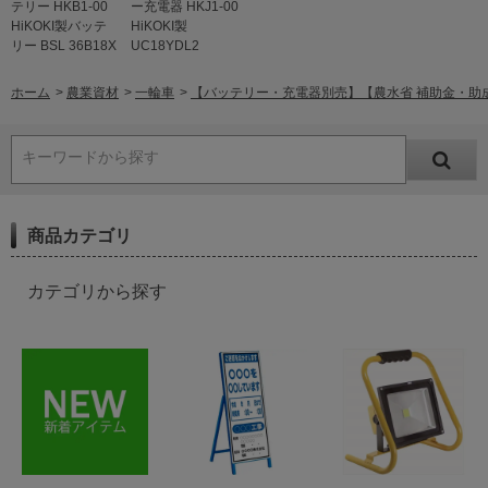
テリー HKB1-00
ー充電器 HKJ1-00
HiKOKI製バッテ
HiKOKI製
リー BSL 36B18X
UC18YDL2
ホーム
>
農業資材
>
一輪車
>
【バッテリー・充電器別売】【農水省 補助金・助成金対象
キーワードから探す
商品カテゴリ
カテゴリから探す