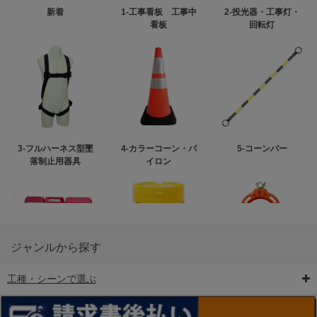
新着
1-工事看板 工事中
2-投光器・工事灯・
看板
回転灯
3-フルハーネス型墜
4-カラーコーン・パ
5-コーンバー
落制止用器具
イロン
ジャンルから探す
工種・シーンで選ぶ
6-矢印板/LED矢印板
7-クッションドラム
8-バリケード・フェ
ンス