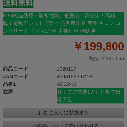
IP54相当防塵・防水性能、低重心！高安定！高積
載！電動アシストで楽々運搬 農作業 農業 生コン コ
ンクリート 平型 ねこ車 手押し車 傾斜地
￥199,800
税抜 ￥181,636
商品コード
1020117
JANコード
4595123397275
品番1
AEC2-11
在庫
有：ご注文後1カ月程度で出
荷予定
お気に入りに登録する
この商品について問い合わせる