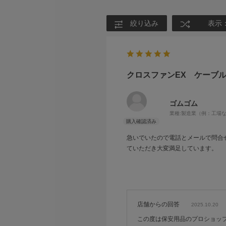
絞り込み
表示
クロスファンEX ケーブ
ゴムゴム
業種:
製造業（例：工場
急いでいたので電話とメールで問合
ていただき大変満足しています。
店舗からの回答
2025.10.20
この度は保安用品のプロショッ