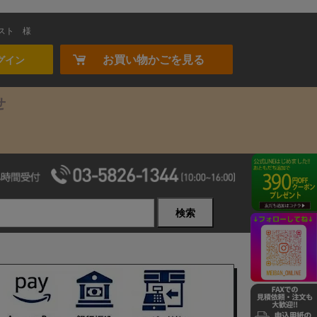
スト
様
お買い物かごを見る
グイン
せ
検索