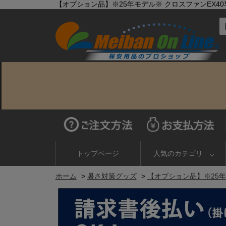
【オプション品】※25年モデル※ クロスファンEX40専
トップページ
人気のカテゴリ
ホーム
>
暑さ対策グッズ
>
【オプション品】※25年