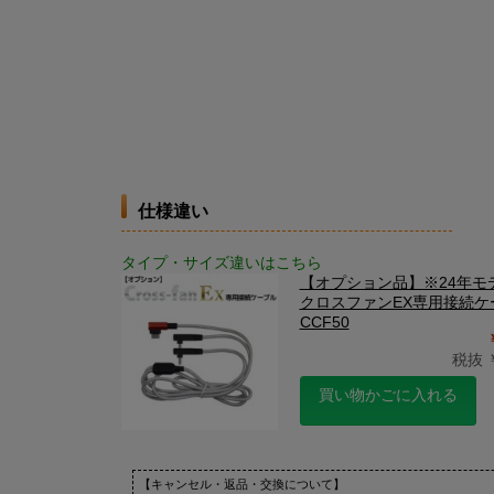
仕様違い
タイプ・サイズ違いはこちら
【オプション品】※24年モ
クロスファンEX専用接続ケ
CCF50
税抜 ￥
買い物かごに入れる
【キャンセル・返品・交換について】