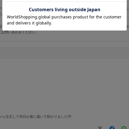
やメールでの対応、および発送手続きにご満足いただけたとのこと、大変嬉しく存じ
できたことは、私どもにとっても大きな励みとなります。
商品や、現場でのお困りごとに関するご相談も承っております。保安用品のプロショ
にお問い合わせください。
から注文して何日か後に届いて助かりました🫡