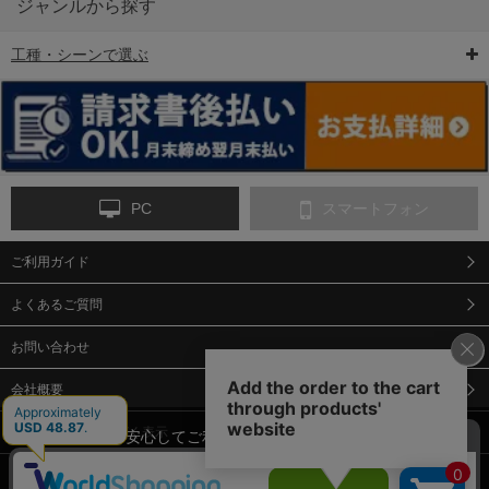
ジャンルから探す
工種・シーンで選ぶ
6-矢印板/LED矢印板
7-クッションドラム
8-バリケード・フェ
ンス
PC
スマートフォン
ご利用ガイド
9-点字マット・タイ
10-樹脂製敷板・養生
11-段差解消マット/
ヤストッパー
用ゴムマット
スロープ
よくあるご質問
お問い合わせ
会社概要
特定商取引法に基づく表示
当サイトでは、安心してご利用いただくため（なりすまし防止
等）、またサイトの利便性向上のため、クッキー(Cookie)を使用
個人情報保護方針
しています。 サイトのクッキー(Cookie)の使用に関しては、「
プ
12-安全ベスト
13-誘導灯・誘導棒・
14-ライフジャケット