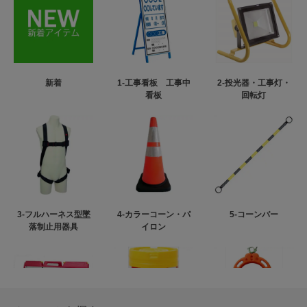
新着
1-工事看板 工事中
2-投光器・工事灯・
看板
回転灯
3-フルハーネス型墜
4-カラーコーン・パ
5-コーンバー
落制止用器具
イロン