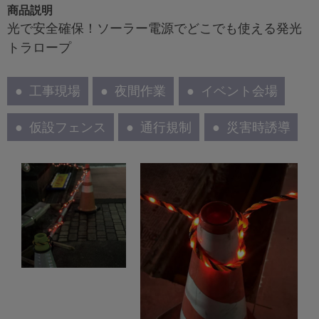
商品説明
光で安全確保！ソーラー電源でどこでも使える発光
トラロープ
工事現場
夜間作業
イベント会場
仮設フェンス
通行規制
災害時誘導