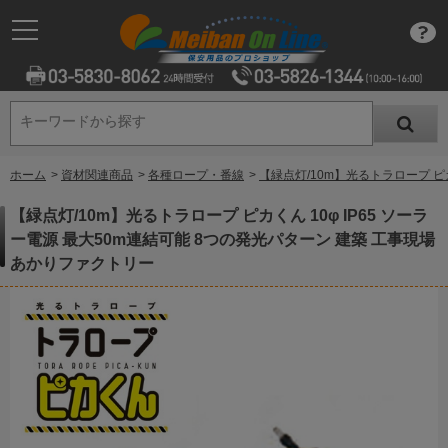
キーワードから探す
キーワードから探す
ホーム
>
資材関連商品
>
各種ロープ・番線
>
【緑点灯/10m】光るトラロープ ピカ
【緑点灯/10m】光るトラロープ ピカくん 10φ IP65 ソーラ
ー電源 最大50m連結可能 8つの発光パターン 建築 工事現場
あかりファクトリー