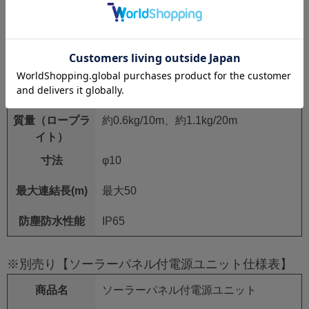
発光色
赤、緑
材質
PE+LEDチップ
使用条件
温度：-20~40°C、湿度：0~90%
質量（ロープラ
約0.6kg/10m、約1.1kg/20m
イト）
寸法
φ10
最大連結長(m)
最大50
防塵防水性能
IP65
※別売り【ソーラーパネル付電源ユニット仕様表】
商品名
ソーラーパネル付電源ユニット