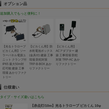
オプション品
追加購入でもっと便利に！
【光るトラロープ
【ピカくん用】防
【ピカくん用】
ピカくん用】ソー
水乾電池ボックス
ACアダプター 建
ラーパネル電源ユ
(金具付) 建築 工事
築 工事現場 防犯
ニット クランプ付
現場 防犯対策
対策 TRP-AC あか
IP65 最大50m対
TRP-B-BOX あか
りファクトリー
応可能 建築 工事
りファクトリー
現場 あかりファク
トリー
仕様違い
タイプ・サイズ違いはこちら
【赤点灯/10m】光るトラロープ ピカくん 10φ