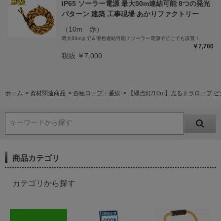
IP65 ソーラー電源 最大50m連結可能 8つの発光
パターン 建築 工事現場 あかりファクトリー
（10m 赤）
最大50mまで＆混色連結可能！ソーラー電源でどこでも設置！
￥7,700
税抜 ￥7,000
ホーム
>
資材関連商品
>
各種ロープ・番線
>
【緑点灯/10m】光るトラロープ ピカ
キーワードから探す
商品カテゴリ
カテゴリから探す