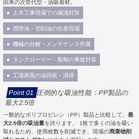
由来の次世代型・油吸着材。
土木工事現場での漏洩対策
潤滑油・切削油の生産現場
機械の分解・メンテナンス作業
タンクローリー・船舶の事故対策
工場床面の油回収・清掃
圧倒的な吸油性能：PP製品の
最大2.5倍
一般的なポリプロピレン（PP）製品と比較して、
最
大2.5倍の吸油量
を誇ります。 1枚で多くの油を吸い
取れるため、使用枚数を削減でき、現場の
廃棄物削