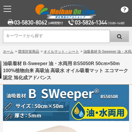
キーワードから探す
キーワードから探す
ホーム
>
環境対策商品
>
オイルマット・シート
>
油吸着材 B-Sweeper 油・
油吸着材 B-Sweeper 油・水両用 BS5050R 50cm×50m
100%植物由来 高吸油 高吸水 オイル吸着マット エコマーク
認定 旭化成アドバンス