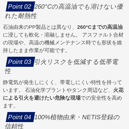
260°Cの高温油でも溶けない優
れた耐熱性
石油由来のPP製品とは異なり、
260°Cまでの高温油
に浸しても軟化・溶融しません。 アスファルト合材
の現場や、高温の機械メンテナンス時でも形状を維
持したまま作業が可能です。
引火リスクを低減する低帯電
性
静電気が発生しにくく、帯電しにくい特性を持って
います。 石油化学プラントやタンク周辺など、
火花
による引火を避けたい危険な現場
での安全性を高め
ます。
100%植物由来・NETIS登録の
信頼性