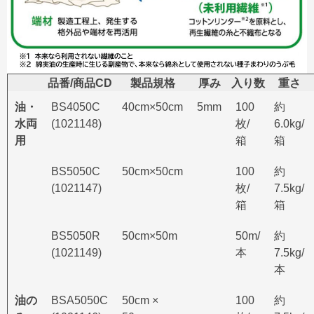
品番/商品CD
製品規格
厚み
入り数
重さ
油・
BS4050C
40cm×50cm
5mm
100
約
水両
(1021148)
枚/
6.0kg/
用
箱
箱
BS5050C
50cm×50cm
100
約
(1021147)
枚/
7.5kg/
箱
箱
BS5050R
50cm×50m
50m/
約
(1021149)
本
7.5kg/
本
油の
BSA5050C
50cm ×
100
約