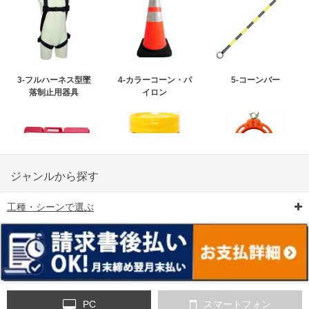
3-フルハーネス型墜
4-カラーコーン・パ
5-コーンバー
落制止用器具
イロン
ジャンルから探す
工種・シーンで選ぶ
6-矢印板/LED矢印板
7-クッションドラム
8-バリケード・フェ
ンス
PC
スマートフォン