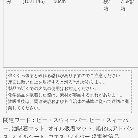
み
(1021146)
50cm
枚/
7.5kg/
箱
箱
強く引っ張ると破れる恐れがありますのでご注意ください。
床面に敷いた上を歩行すると滑る恐れがあります。
製品の近くでの火気の使用はお控えください。
化学薬品を吸着した際は、素材が溶融する恐れがあります。
油吸着後は、関連法規および各自治体の基準に従って適切に廃
棄してください。
関連ワード：ビー・スウィーパー, ビー・スィーパ
ー, 油吸着マット, オイル吸着マット, 旭化成アドバン
ス, オイルシート, ウエス, ワイパー,災害対策品,