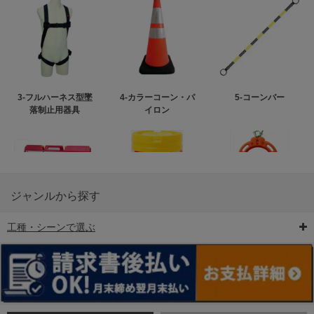
3-フルハーネス型墜
4-カラーコーン・パ
5-コーンバー
落制止用器具
イロン
ジャンルから探す
工種・シーンで選ぶ
6-矢印板/LED矢印板
7-クッションドラム
8-バリケード・フェ
ンス