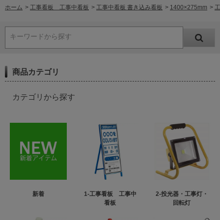
ホーム
>
工事看板 工事中看板
>
工事中看板 書き込み看板
>
1400×275mm
>
工
キーワードから探す
商品カテゴリ
カテゴリから探す
新着
1-工事看板 工事中
2-投光器・工事灯・
看板
回転灯