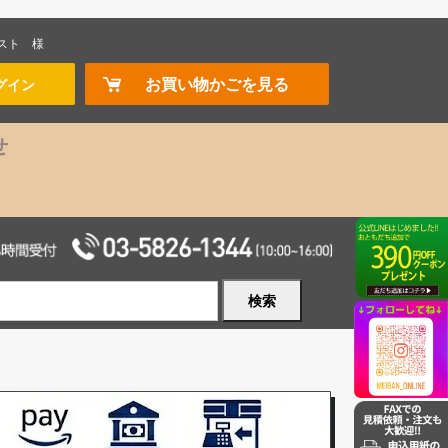
スト
様
お買い物かごを見る
グイン
せ
検索