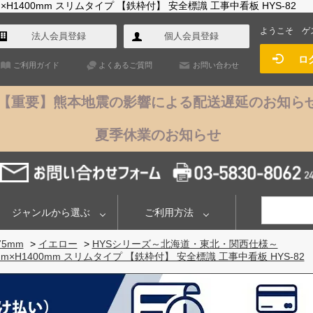
H1400mm スリムタイプ 【鉄枠付】 安全標識 工事中看板 HYS-82
ようこそ
ゲ
法人会員登録
個人会員登録
ロ
ご利用ガイド
よくあるご質問
お問い合わせ
【重要】熊本地震の影響による配送遅延のお知ら
夏季休業のお知らせ
ジャンルから選ぶ
ご利用方法
75mm
>
イエロー
>
HYSシリーズ～北海道・東北・関西仕様～
×H1400mm スリムタイプ 【鉄枠付】 安全標識 工事中看板 HYS-82