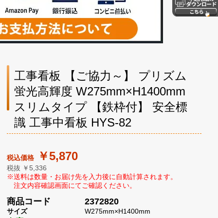
工事看板 【ご協力～】 プリズム
蛍光高輝度 W275mm×H1400mm
スリムタイプ 【鉄枠付】 安全標
識 工事中看板 HYS-82
￥5,870
税抜 ￥5,336
商品コード
2372820
サイズ
W275mm×H1400mm