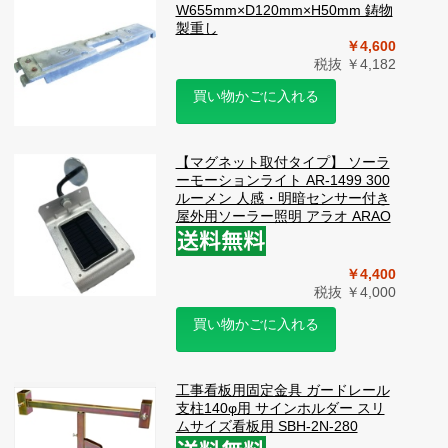
W655mm×D120mm×H50mm 鋳物
製重し
￥4,600
税抜 ￥4,182
買い物かごに入れる
【マグネット取付タイプ】 ソーラ
ーモーションライト AR-1499 300
ルーメン 人感・明暗センサー付き
屋外用ソーラー照明 アラオ ARAO
￥4,400
税抜 ￥4,000
買い物かごに入れる
工事看板用固定金具 ガードレール
支柱140φ用 サインホルダー スリ
ムサイズ看板用 SBH-2N-280