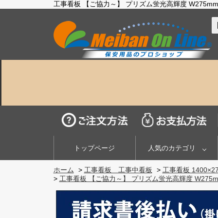
工事看板 【ご協力～】 プリズム蛍光高輝度 W275mm×
トップページ
人気のカテゴリ
ホーム
>
工事看板 工事中看板
>
工事看板 1400×2
>
工事看板 【ご協力～】 プリズム蛍光高輝度 W275mm