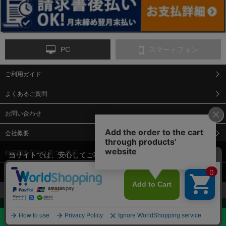
PC
スマートフォン
ご利用ガイド
9-点字マット・タイ
10-樹脂製敷板・養生
11-段差解消マット/
ヤストッパー
用ゴムマット
スロープ
よくあるご質問
お問い合わせ
会社概要
特定商取引法に基づく表示
当サイトでは、安心してご利用いただくため（なりすまし防止
等）、またサイトの利便性向上のため、クッキー(Cookie)を使用
個人情報保護方針
しています。 サイトのクッキー(Cookie)の使用に関しては、「
プ
12-安全ベスト
13-誘導灯・誘導棒・
14-ライフジャケット
合図灯・手旗
ライバシーポリシー
」をお読みください。
承諾する
お見積・ご購入へ
Copyright© 2018 Sendaimeiban All Rights Reserved.