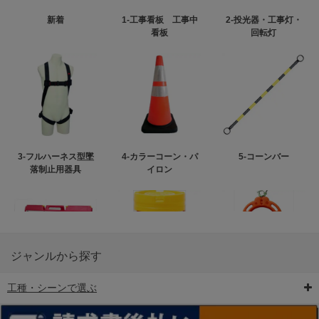
新着
1-工事看板 工事中
2-投光器・工事灯・
看板
回転灯
3-フルハーネス型墜
4-カラーコーン・パ
5-コーンバー
落制止用器具
イロン
ジャンルから探す
工種・シーンで選ぶ
6-矢印板/LED矢印板
7-クッションドラム
8-バリケード・フェ
ンス