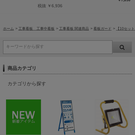
￥7,630
税抜 ￥6,936
ホーム
>
工事看板 工事中看板
>
工事看板 関連商品
>
看板ガード
>
【10セット
キーワードから探す
商品カテゴリ
カテゴリから探す