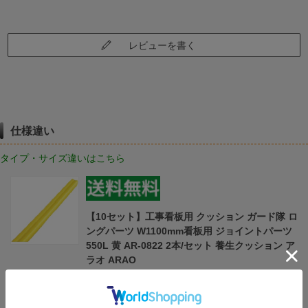
レビューを書く
仕様違い
タイプ・サイズ違いはこちら
【10セット】工事看板用 クッション ガード隊 ロ
ングパーツ W1100mm看板用 ジョイントパーツ
550L 黄 AR-0822 2本/セット 養生クッション ア
ラオ ARAO
（黄）
￥1,910