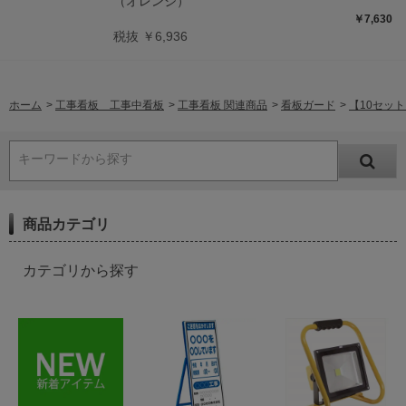
（オレンジ）
￥7,630
税抜 ￥6,936
ホーム
>
工事看板 工事中看板
>
工事看板 関連商品
>
看板ガード
>
【10セット
キーワードから探す
商品カテゴリ
カテゴリから探す