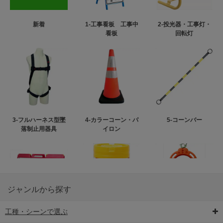
新着
1-工事看板 工事中
2-投光器・工事灯・
看板
回転灯
3-フルハーネス型墜
4-カラーコーン・パ
5-コーンバー
落制止用器具
イロン
ジャンルから探す
工種・シーンで選ぶ
6-矢印板/LED矢印板
7-クッションドラム
8-バリケード・フェ