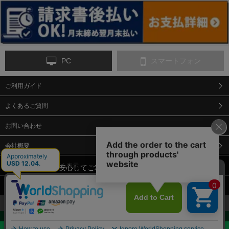
ンス
PC
スマートフォン
ご利用ガイド
9-点字マット・タイ
10-樹脂製敷板・養生
11-段差解消マット/
ヤストッパー
用ゴムマット
スロープ
よくあるご質問
お問い合わせ
会社概要
特定商取引法に基づく表示
当サイトでは、安心してご利用いただくため（なりすまし防止
等）、またサイトの利便性向上のため、クッキー(Cookie)を使用
個人情報保護方針
しています。 サイトのクッキー(Cookie)の使用に関しては、「
プ
12-安全ベスト
13-誘導灯・誘導棒・
14-ライフジャケット
合図灯・手旗
ライバシーポリシー
」をお読みください。
承諾する
お見積・ご購入へ