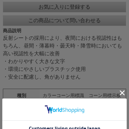
お気に入りに登録する
この商品について問い合わせる
商品説明
反射シートの採用により、夜間における視認性はも
ちろん、昼間・薄暮時・曇天時・降雪時においても
高い視認性を大幅に改善
・わかりやすく大きな文字
・環境にやさしいプラスチック使用
・安全に配慮し、角がありません
種別
カラーコーン用標識 コーン用標示板
【ｍ先左車線減少】
品番
KF-406
サイズ
オレンジ高輝度反射