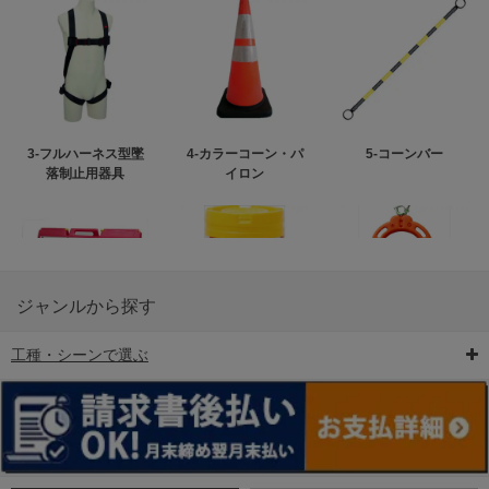
3-フルハーネス型墜
4-カラーコーン・パ
5-コーンバー
落制止用器具
イロン
ジャンルから探す
工種・シーンで選ぶ
6-矢印板/LED矢印板
7-クッションドラム
8-バリケード・フェ
ンス