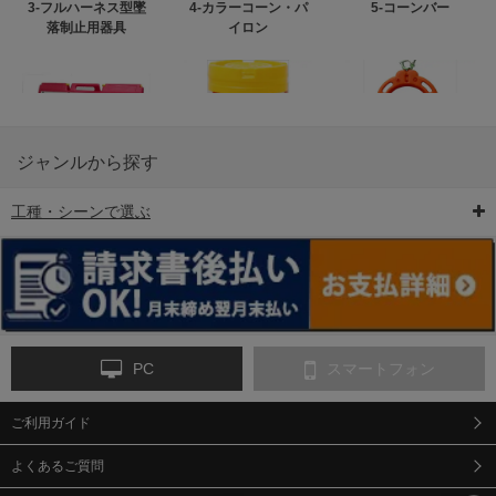
3-フルハーネス型墜
4-カラーコーン・パ
5-コーンバー
落制止用器具
イロン
ジャンルから探す
工種・シーンで選ぶ
6-矢印板/LED矢印板
7-クッションドラム
8-バリケード・フェ
ンス
PC
スマートフォン
ご利用ガイド
9-点字マット・タイ
10-樹脂製敷板・養生
11-段差解消マット/
ヤストッパー
用ゴムマット
スロープ
よくあるご質問