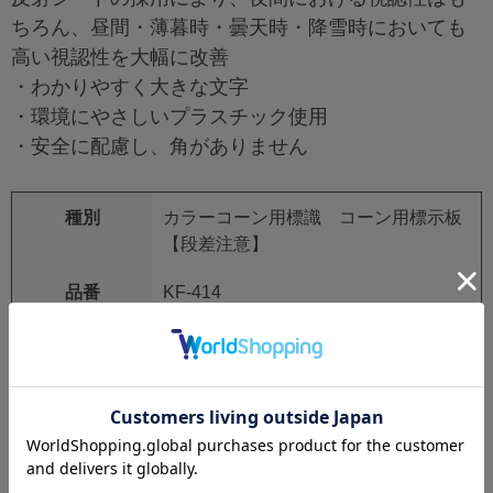
ちろん、昼間・薄暮時・曇天時・降雪時においても
高い視認性を大幅に改善
・わかりやすく大きな文字
・環境にやさしいプラスチック使用
・安全に配慮し、角がありません
種別
カラーコーン用標識 コーン用標示板
【段差注意】
品番
KF-414
サイズ
オレンジ高輝度反射
材質
プラスチック製