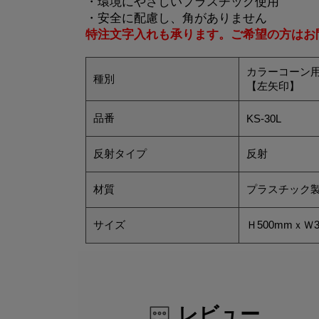
・環境にやさしいプラスチック使用
・安全に配慮し、角がありません
特注文字入れも承ります。ご希望の方はお
カラーコーン
種別
【左矢印】
品番
KS-30L
反射タイプ
反射
材質
プラスチック
サイズ
Ｈ500mmｘＷ3
レビュー