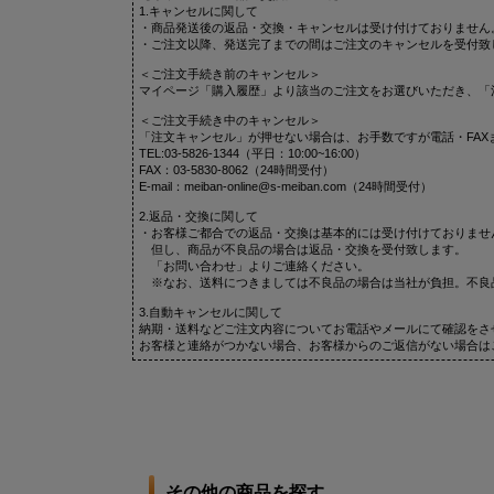
1.キャンセルに関して
・商品発送後の返品・交換・キャンセルは受け付けておりません
・ご注文以降、発送完了までの間はご注文のキャンセルを受付致
＜ご注文手続き前のキャンセル＞
マイページ「購入履歴」より該当のご注文をお選びいただき、「
＜ご注文手続き中のキャンセル＞
「注文キャンセル」が押せない場合は、お手数ですが電話・FAX
TEL:03-5826-1344（平日：10:00~16:00）
FAX：03-5830-8062（24時間受付）
E-mail：meiban-online@s-meiban.com（24時間受付）
2.返品・交換に関して
・お客様ご都合での返品・交換は基本的には受け付けておりませ
但し、商品が不良品の場合は返品・交換を受付致します。
「お問い合わせ」よりご連絡ください。
※なお、送料につきましては不良品の場合は当社が負担。不良
3.自動キャンセルに関して
納期・送料などご注文内容についてお電話やメールにて確認をさ
お客様と連絡がつかない場合、お客様からのご返信がない場合は
その他の商品を探す