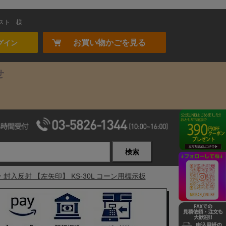
スト
様
お買い物かごを見る
グイン
せ
検索
封入反射 【左矢印】 KS-30L コーン用標示板