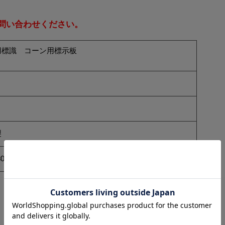
問い合わせください。
用標識 コーン用標示板
製
00mm